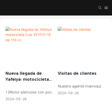
Nueva llegada de
Visitas de clientes
Yafeiya: motocicleta
Cub YFY110-15 de 110
Nuestro agente marroquí
cc
vino a visitar nuestra fábrica,
1)Motor silencioso con poco
2024
09
26
en primer lugar para
ruido2)La potencia más alta
2024
09
26
obtener una comprensión
con la misma
detallada del equipo de
cilindrada3)Motor de doble