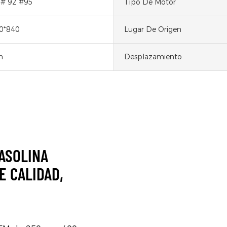
 # 92 #95
Tipo De Motor
0*840
Lugar De Origen
h
Desplazamiento
ASOLINA
E CALIDAD,