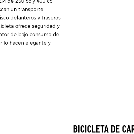
EM de 250 cc y 400 cc
scan un transporte
isco delanteros y traseros
cicleta ofrece seguridad y
motor de bajo consumo de
r lo hacen elegante y
BICICLETA DE CA