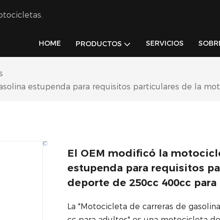
tocicletas.
HOME
SERVICIOS
SOBR
PRODUCTOS
s
solina estupenda para requisitos particulares de la mot
El OEM modificó la motocicl
estupenda para requisitos pa
deporte de 250cc 400cc para 
La "Motocicleta de carreras de gasoli
cc para adultos" es una motocicleta de