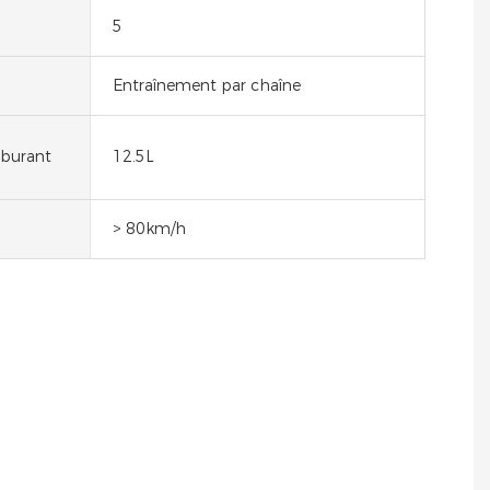
5
Entraînement par chaîne
rburant
12.5L
> 80km/h