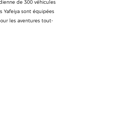
idienne de 300 véhicules
os Yafeiya sont équipées
pour les aventures tout-