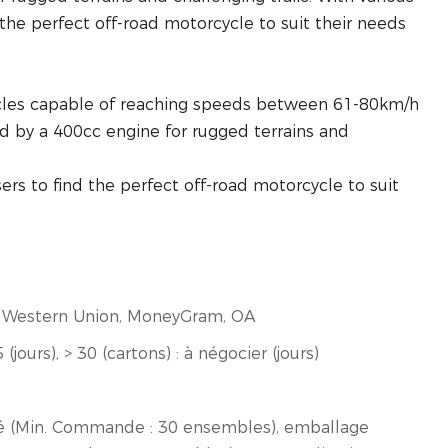
the perfect off-road motorcycle to suit their needs
cles capable of reaching speeds between 61-80km/h
ed by a 400cc engine for rugged terrains and
sers to find the perfect off-road motorcycle to suit
/T, Western Union, MoneyGram, OA
 (jours), > 30 (cartons) : à négocier (jours)
é (Min. Commande : 30 ensembles), emballage