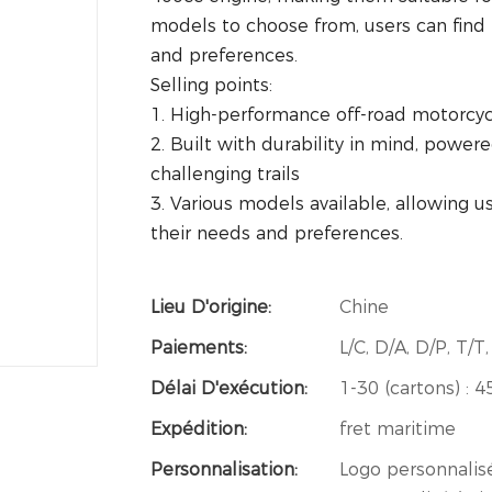
models to choose from, users can find 
and preferences.
Selling points:
1. High-performance off-road motorcy
2. Built with durability in mind, power
challenging trails
3. Various models available, allowing u
their needs and preferences.
Lieu D'origine:
Chine
Paiements:
L/C, D/A, D/P, T
Délai D'exécution:
1-30 (cartons) : 45
Expédition:
fret maritime
Personnalisation:
Logo personnalis