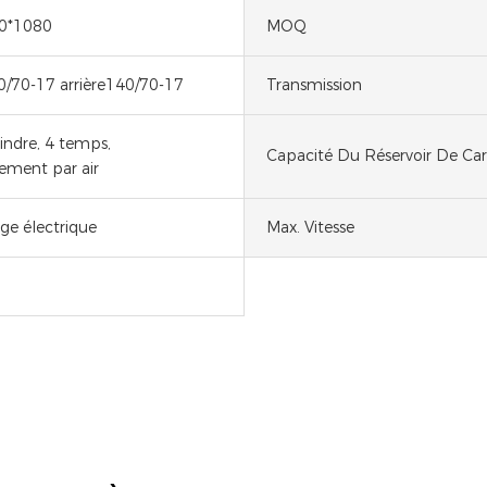
0*1080
MOQ
/70-17 arrière140/70-17
Transmission
ndre, 4 temps,
Capacité Du Réservoir De Ca
sement par air
e électrique
Max. Vitesse