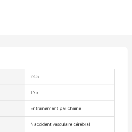
)
24.5
175
Entraînement par chaîne
4 accident vasculaire cérébral